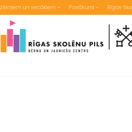
zēkņiem un vecākiem
Pasākumi
Rīgas Sko