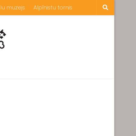
lu muzejs
Alpīnistu tornis