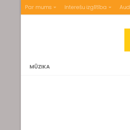
Par mums
Interešu izglītība
Aud
Skip to content
MŪZIKA