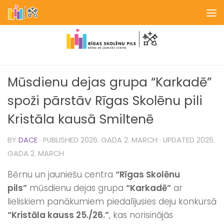
Skip to content
Mūsdienu dejas grupa “Karkadē”
spoži pārstāv Rīgas Skolēnu pili
Kristāla kausā Smiltenē
BY
DACE
· PUBLISHED
2026. GADA 2. MARCH
· UPDATED
2026.
GADA 2. MARCH
Bērnu un jauniešu centra
“Rīgas Skolēnu
pils”
mūsdienu dejas grupa
“Karkadē”
ar
lieliskiem panākumiem piedalījusies deju konkursā
“Kristāla kauss 25./26.”
, kas norisinājās