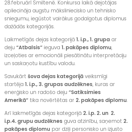
28.februārī Smiltenē. Konkursa laikā dejotājas
apliecināja augstu māksliniecisko un tehnisko
sniegumu, iegūstot vairākus godalgotus diplomus
dažādās kategorijās.
Laikmetīgās dejas kategorijā
1. i.p., 1. grupa
ar
deju
“Atbalsis”
ieguva
1. pakāpes diplomu
,
izceļoties ar emocionāli piesātinātu interpretāciju
un saskaņotu kustību valodu.
Savukārt
šova dejas kategorijā
veiksmīgi
startēja
1. i.p., 3. grupas audzēknes
, kuras ar
enerģisko un radošo deju
“Satiksimies
Amerikā”
tika novērtētas ar
2. pakāpes diplomu
.
Arī laikmetīgās dejas kategorijā
2. i.p. 2. un 2.
i.p.4. grupu audzēknes
guva atzinību, saņemot
2.
pakāpes diplomu
par dziļi personisko un izjusto