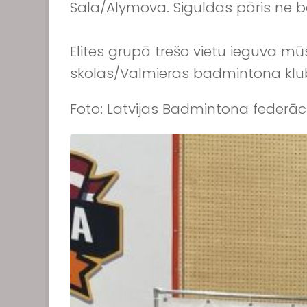
Sala/Alymova. Siguldas pāris ne 
Elites grupā trešo vietu ieguva m
skolas/Valmieras badmintona kl
Foto: Latvijas Badmintona federāc