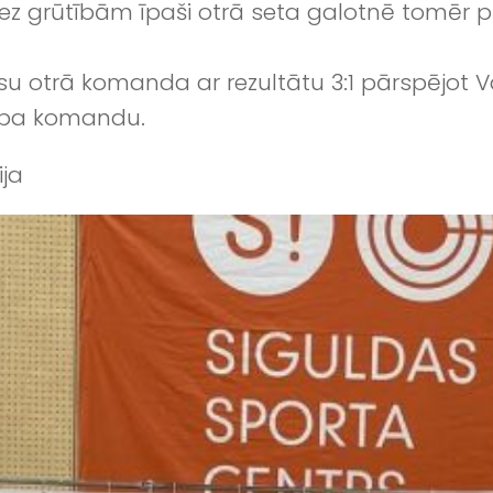
bez grūtībām īpaši otrā seta galotnē tomēr 
ūsu otrā komanda ar rezultātu 3:1 pārspējot 
uba komandu.
ija