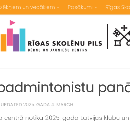
zēkņiem un vecākiem
Pasākumi
Rīgas Sko
 badmintonistu pa
· UPDATED
2025. GADA 4. MARCH
a centrā notika 2025. gada Latvijas klubu