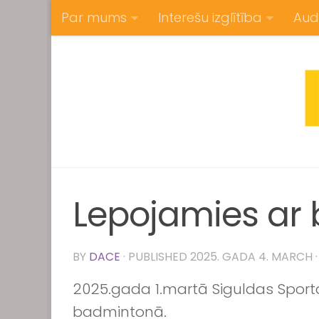
Par mums
Interešu izglītība
Aud
Skip to content
Lepojamies ar
BY
DACE
· PUBLISHED
2025. GADA 4. MARCH
2025.gada 1.martā Siguldas Sport
badmintonā.