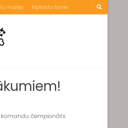
lu muzejs
Alpīnistu tornis
nākumiem!
 un komandu čempionāts