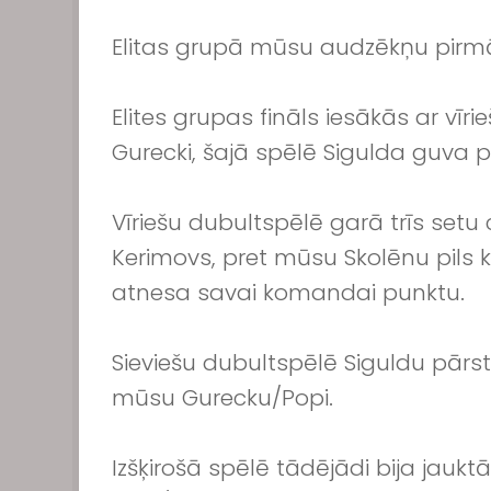
Elitas grupā mūsu audzēkņu pirmā
Elites grupas fināls iesākās ar vī
Gurecki, šajā spēlē Sigulda guva 
Vīriešu dubultspēlē garā trīs setu 
Kerimovs, pret mūsu Skolēnu pils
atnesa savai komandai punktu.
Sieviešu dubultspēlē Siguldu pār
mūsu Gurecku/Popi.
Izšķirošā spēlē tādējādi bija jauk