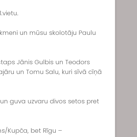
vietu.
u Akmeni un mūsu skolotāju Paulu
istaps Jānis Gulbis un Teodors
āru un Tomu Salu, kuri sīvā cīņā
un guva uzvaru divos setos pret
ns/Kupča, bet Rīgu –