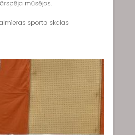
pārspēja mūsējos.
Valmieras sporta skolas