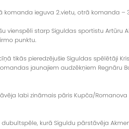
 komanda ieguva 2.vietu, otrā komanda – 3.
riešu vienspēli starp Siguldas sportistu Artūr
pirmo punktu.
cīņā tikās pieredzējušie Siguldas spēlētāji Kr
 komandas jaunajiem audzēkņiem Regnāru Baj
stāvēja labi zināmais pāris Kupča/Romanova 
tā dubultspēle, kurā Siguldu pārstāvēja Akme