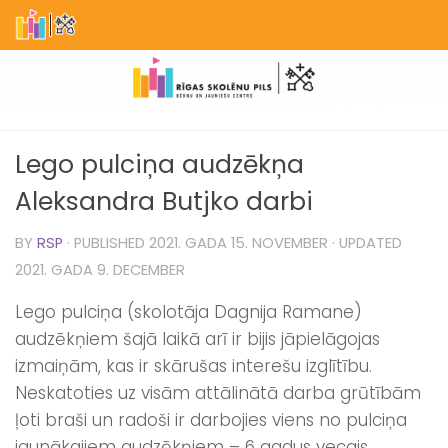
Skip to content
Lego pulciņa audzēkņa
Aleksandra Butjko darbi
BY
RSP
· PUBLISHED
2021. GADA 15. NOVEMBER
· UPDATED
2021. GADA 9. DECEMBER
Lego pulciņa (skolotāja Dagnija Ramane)
audzēkņiem šajā laikā arī ir bijis jāpielāgojas
izmaiņām, kas ir skārušas interešu izglītību.
Neskatoties uz visām attālinātā darba grūtībām
ļoti braši un radoši ir darbojies viens no pulciņa
jaunākajiem audzēkņiem – 6 gadus vecais