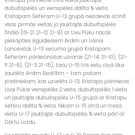
dubultspēlēs un vienspēles dalīta ¾ vieta.
Kristapam Šeferam U-13 grupā neizdevās izcīnīt
visas pirmās vietas, jo jauktajās dubultspēlēs
finālā (15-21 21-12 21-9) ar Līvu Pūku nācās
piekāpties siguldiešiem Ardim un Liānai
Lancevičai. U-13 vecuma grupā Kristapam
Šeferam pārliecinošas uzvaras (21-14; 21-10), (21-
11 21-8), (21-3 21-15), taču U-15 trīs setu cīņā tika
zaudēts Ardim Bedrītim – tam pašam
pretiniekam, kas uzveikts U-13. Kristapa pāriniecei
Līvai Pūkai vienspēlēs 2.vieta, dubultspēlēs 1.vieta
un jauktajās dubultspēlēs U-15 grupā ar Kristapu
šeferu dalīta ¾ vieta. Nikam U-15 otrā un trešā
vieta. U-17 jauktajās dubultspēlēs ¾ vieta pārī ar
Dārtu Lozdu.