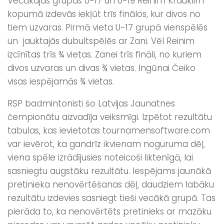
Vecākajās grupās U-17 un U-19 Reinim Krauklim
kopumā izdevās iekļūt trīs finālos, kur divos no
tiem uzvaras. Pirmā vieta U-17 grupā vienspēlēs
un jauktajās dubultspēlēs ar Zani. Vēl Reinim
izcīnītas trīs ¾ vietas. Zanei trīs fināli, no kuriem
divos uzvaras un divas ¾ vietas. Ingūnai Čeiko
visas iespējamās ¾ vietas.
RSP badmintonisti šo Latvijas Jaunatnes
čempionātu aizvadīja veiksmīgi. Izpētot rezultātu
tabulas, kas ievietotas tournamensoftware.com
var ievērot, ka gandrīz ikvienam noguruma dēļ,
viena spēle izrādījusies noteicoši liktenīgā, lai
sasniegtu augstāku rezultātu. Iespējams jaunākā
pretinieka nenovērtēšanas dēļ, daudziem labāku
rezultātu izdevies sasniegt tieši vecākā grupā. Tas
pierāda to, ka nenovērtēts pretinieks ar mazāku