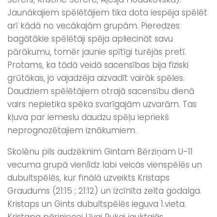
Jaunākajiem spēlētājiem tika dota iespēja spēlēt
arī kādā no vecākajām grupām. Pieredzes
bagātākie spēlētāji spēja apliecināt savu
pārākumu, tomēr jaunie spītīgi turējās pretī.
Protams, ka tādā veidā sacensības bija fiziski
grūtākas, jo vajadzēja aizvadīt vairāk spēles.
Daudziem spēlētājiem otrajā sacensību dienā
vairs nepietika spēka svarīgajām uzvarām. Tas
kļuva par iemeslu daudzu spēļu iepriekš
neprognozētajiem iznākumiem.
Skolēnu pils audzēknim Gintam Bērziņam U-11
vecuma grupā vienlīdz labi veicās vienspēlēs un
dubultspēlēs, kur finālā uzveikts Kristaps
Graudums (21:15 ; 21:12) un izcīnīta zelta godalga.
Kristaps un Gints dubultspēlēs ieguva 1.vieta.
Kristapa pāriniecei Līvai Rukai jauktajās