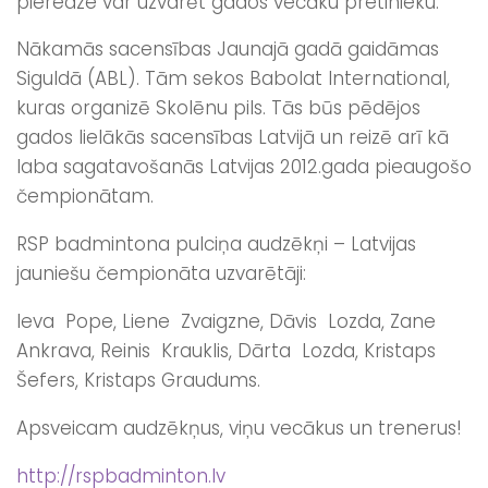
pieredze var uzvarēt gados vecāku pretinieku.
Nākamās sacensības Jaunajā gadā gaidāmas
Siguldā (ABL). Tām sekos Babolat International,
kuras organizē Skolēnu pils. Tās būs pēdējos
gados lielākās sacensības Latvijā un reizē arī kā
laba sagatavošanās Latvijas 2012.gada pieaugošo
čempionātam.
RSP badmintona pulciņa audzēkņi – Latvijas
jauniešu čempionāta uzvarētāji:
Ieva Pope, Liene Zvaigzne, Dāvis Lozda, Zane
Ankrava, Reinis Krauklis, Dārta Lozda, Kristaps
Šefers, Kristaps Graudums.
Apsveicam audzēkņus, viņu vecākus un trenerus!
http://rspbadminton.lv