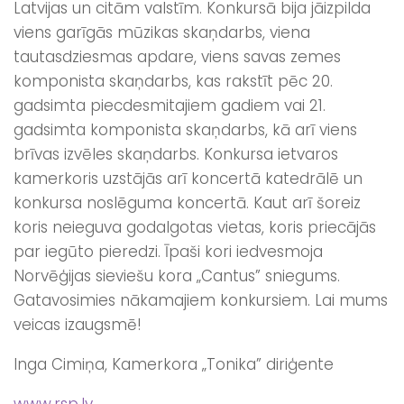
Latvijas un citām valstīm. Konkursā bija jāizpilda
viens garīgās mūzikas skaņdarbs, viena
tautasdziesmas apdare, viens savas zemes
komponista skaņdarbs, kas rakstīt pēc 20.
gadsimta piecdesmitajiem gadiem vai 21.
gadsimta komponista skaņdarbs, kā arī viens
brīvas izvēles skaņdarbs. Konkursa ietvaros
kamerkoris uzstājās arī koncertā katedrālē un
konkursa noslēguma koncertā. Kaut arī šoreiz
koris neieguva godalgotas vietas, koris priecājās
par iegūto pieredzi. Īpaši kori iedvesmoja
Norvēģijas sieviešu kora „Cantus” sniegums.
Gatavosimies nākamajiem konkursiem. Lai mums
veicas izaugsmē!
Inga Cimiņa, Kamerkora „Tonika” diriģente
www.rsp.lv