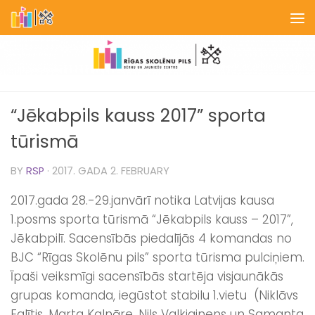
Skip to content
“Jēkabpils kauss 2017” sporta
tūrismā
BY
RSP
·
2017. GADA 2. FEBRUARY
2017.gada 28.-29.janvārī notika Latvijas kausa
1.posms sporta tūrismā “Jēkabpils kauss – 2017”,
Jēkabpilī. Sacensībās piedalījās 4 komandas no
BJC “Rīgas Skolēnu pils” sporta tūrisma pulciņiem.
Īpaši veiksmīgi sacensībās startēja visjaunākās
grupas komanda, iegūstot stabilu 1.vietu (Niklāvs
Eglītis, Marta Kalnāre, Nils Valkiainens un Samanta