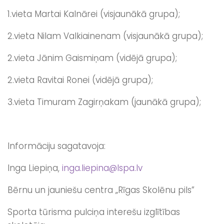
1.vieta Martai Kalnārei (visjaunākā grupa);
2.vieta Nilam Valkiainenam (visjaunākā grupa);
2.vieta Jānim Gaismiņam (vidējā grupa);
2.vieta Ravitai Ronei (vidējā grupa);
3.vieta Timuram Zagirņakam (jaunākā grupa);
Informāciju sagatavoja:
Inga Liepiņa,
inga.liepina@lspa.lv
Bērnu un jauniešu centra „Rīgas Skolēnu pils”
Sporta tūrisma pulciņa interešu izglītības