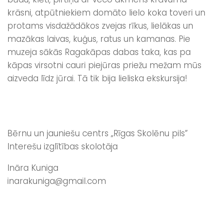
krāsni, atpūtniekiem domāto lielo koka toveri un
protams visdažādākos zvejas rīkus, lielākas un
mazākas laivas, kuģus, ratus un kamanas. Pie
muzeja sākās Ragakāpas dabas taka, kas pa
kāpas virsotni cauri piejūras priežu mežam mūs
aizveda līdz jūrai. Tā tik bija lieliska ekskursija!
Bērnu un jauniešu centrs „Rīgas Skolēnu pils”
Interešu izglītības skolotāja
Ināra Kuniga
inarakuniga@gmail.com