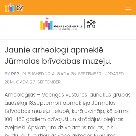
Skip to content
Jaunie arheologi apmeklē
Jūrmalas brīvdabas muzeju.
BY
RSP
· PUBLISHED
2014. GADA 26. SEPTEMBER
· UPDATED
2014. GADA 27. SEPTEMBER
Arheoloģijas – Vecrīgas vēstures jaunākās grupas
audzēkņi 18.septembrī apmeklēja Jūrmalas
Brīvdabas muzeju Lielupē, kurā uzzināja, kā pirms
100 -150 gadiem dzīvojuši un strādājuši piejūras
zvejnieki. Apskatījām dzīvojamās mājas, tīklu
būdu, klēti, pirtiņu ar veco akmens krāvuma