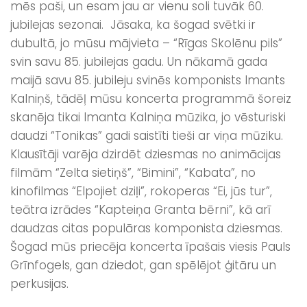
mēs paši, un esam jau ar vienu soli tuvāk 60.
jubilejas sezonai. Jāsaka, ka šogad svētki ir
dubultā, jo mūsu mājvieta – “Rīgas Skolēnu pils”
svin savu 85. jubilejas gadu. Un nākamā gada
maijā savu 85. jubileju svinēs komponists Imants
Kalniņš, tādēļ mūsu koncerta programmā šoreiz
skanēja tikai Imanta Kalniņa mūzika, jo vēsturiski
daudzi “Tonikas” gadi saistīti tieši ar viņa mūziku.
Klausītāji varēja dzirdēt dziesmas no animācijas
filmām “Zelta sietiņš”, “Bimini”, “Kabata”, no
kinofilmas “Elpojiet dziļi”, rokoperas “Ei, jūs tur”,
teātra izrādes “Kapteiņa Granta bērni”, kā arī
daudzas citas populāras komponista dziesmas.
Šogad mūs priecēja koncerta īpašais viesis Pauls
Grīnfogels, gan dziedot, gan spēlējot ģitāru un
perkusijas.