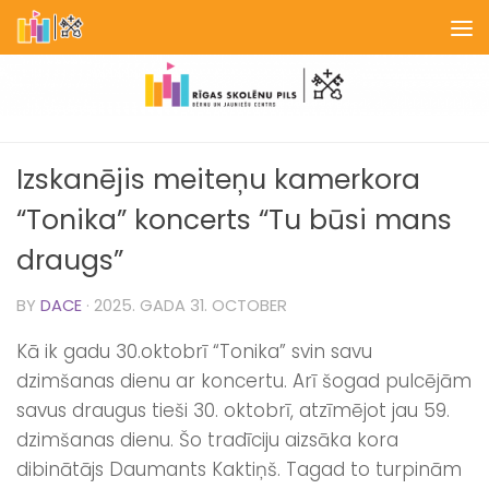
Skip to content
Izskanējis meiteņu kamerkora
“Tonika” koncerts “Tu būsi mans
draugs”
BY
DACE
·
2025. GADA 31. OCTOBER
Kā ik gadu 30.oktobrī “Tonika” svin savu
dzimšanas dienu ar koncertu. Arī šogad pulcējām
savus draugus tieši 30. oktobrī, atzīmējot jau 59.
dzimšanas dienu. Šo tradīciju aizsāka kora
dibinātājs Daumants Kaktiņš. Tagad to turpinām