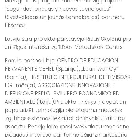
Mūžizglītības programmas Grundtvig projekta
“Segundas lenguas y nuevas tecnologias”
(Svešvalodas un jaunās tehnoloģijas) partneru
tikšanās.
Latviju šajā projektā pārstāvēja Rīgas Skolēnu pils
un Rīgas Interešu Izglītības Metodiskais Centrs.
Pārējie partneri bija: CENTRO DE EDUCACION
PERMANENTE CEHEL (Spānija), „Learnwell Oy”
(Somija), INSTITUTO INTERCULTURAL DE TIMISOAR
I (Rumānija), ASSOCIAZIONE INNOVAZIONE E
DIFFUSIONE PERLO SVILUPPO ECONOMICO ED
AMBIENTALE (Itālija).
Projekta mērķis ir apgūt un
popularizēt tehnoloģiju pielietojumu metodes
izglītības sistēmās, iekļaujot dalībvalstu kultūras
aspektu. Pēdējā laikā īpaši svešvalodu mācīšanā
pieaugusi interese par tehnoloģiju izmantošanu