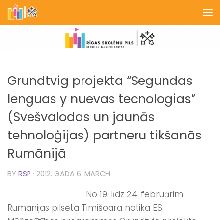
Skip to content
Grundtvig projekta “Segundas
lenguas y nuevas tecnologias”
(Svešvalodas un jaunās
tehnoloģijas) partneru tikšanās
Rumānijā
BY
RSP
·
2012. GADA 6. MARCH
No 19. līdz 24. februārim
Rumānijas pilsētā Timišoara notika ES