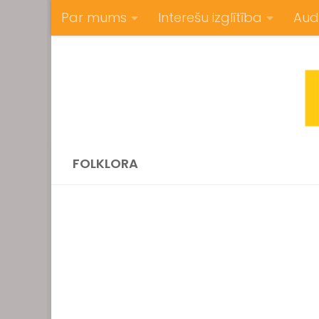
Par mums
Interešu izglītība
Aud
Skip to content
FOLKLORA