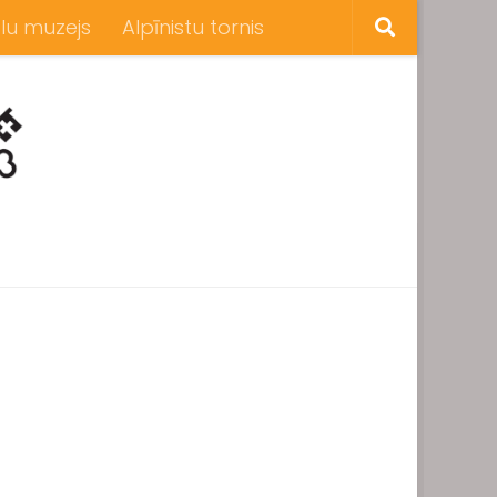
lu muzejs
Alpīnistu tornis