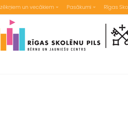
zēkņiem un vecākiem
Pasākumi
Rīgas Sko