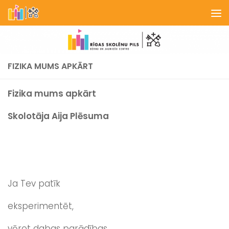
Skip to content
FIZIKA MUMS APKĀRT
Fizika mums apkārt
Skolotāja
Aija Plēsuma
Ja Tev patīk
eksperimentēt,
vērot dabas parādības,