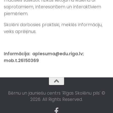
mācīsies saskatīt fizikas lietojumu ikdienā ar
saprotamiem, interesantiem un interaktīviem
piemēriem.
Skolēni darbosies praktiski, meklēs informāciju,
veiks aprēķinus.
Informācija: aplesuma@edu.riga.lv;
mob.t.26150369
Bērnu un jauniešu centrs 'Rīgas Skolēnu pils' ©
2026. All Rights Reserved.