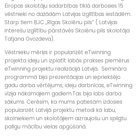
Eiropas skolotāju sadarbības tīklā darbosies 15
vēstnieki no dažādām Latvijas izglītības iestādēm.
Starp tiem BJC „Rīgas Skolēnu pils” ( Latvijas
interešu izglītību pārstāvēs Skolēnu pils skolotāja
Tatjana Gvozdeva).
Vēstnieku mērķis ir popularizēt eTwinning
projekta ideju un izplatīt labās prakses piemērus
eTwinning projektu realizācijā Latvijā. Semināra
programmā bija prezentācijas un iepriekšējo
gadu darba vērtējums, ideju darbnīcas, eTwinning
vīzija nākamajiem gadiem.
Tas bija labs darba
sākums. Cerēsim, ka mums patiešām izdosies
popularizēt Latvijā projektu metodi kā labu,
skolniekiem un skolotājiem aizraujošu un spilgtu
palīgu mācību vielas apgūšanā.