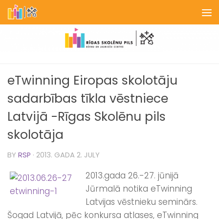
Skip to content
eTwinning Eiropas skolotāju
sadarbības tīkla vēstniece
Latvijā -Rīgas Skolēnu pils
skolotāja
BY
RSP
·
2013. GADA 2. JULY
2013.gada 26.-27. jūnijā
Jūrmalā notika eTwinning
Latvijas vēstnieku seminārs.
Šogad Latvijā, pēc konkursa atlases, eTwinning