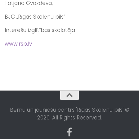
Tatjana Gvozdeva,
BJC „Rīgas Skolēnu pils”
Interešu izglītības skolotāja
www.rsp.lv
Bērnu un jauniešu centrs 'Rīgas Skolēnu pils' ©
2026. All Rights Reserved.