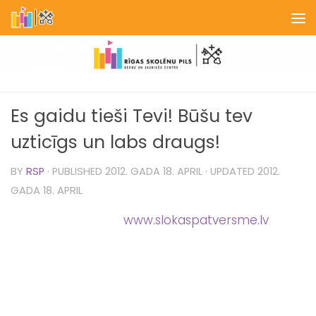
Skip to content
Es gaidu tieši Tevi! Būšu tev
uzticīgs un labs draugs!
BY
RSP
· PUBLISHED
2012. GADA 18. APRIL
· UPDATED
2012.
GADA 18. APRIL
www.slokaspatversme.lv