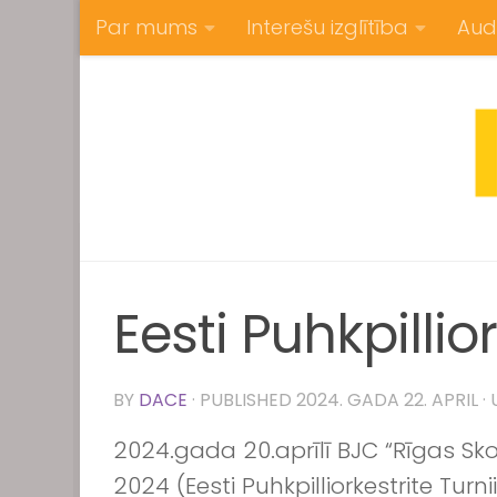
Par mums
Interešu izglītība
Aud
Skip to content
Eesti Puhkpillio
BY
DACE
· PUBLISHED
2024. GADA 22. APRIL
·
2024.gada 20.aprīlī BJC “Rīgas Skol
2024 (Eesti Puhkpilliorkestrite Turni