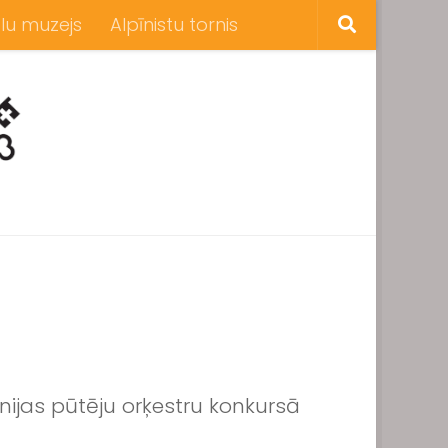
lu muzejs
Alpīnistu tornis
unijas pūtēju orķestru konkursā