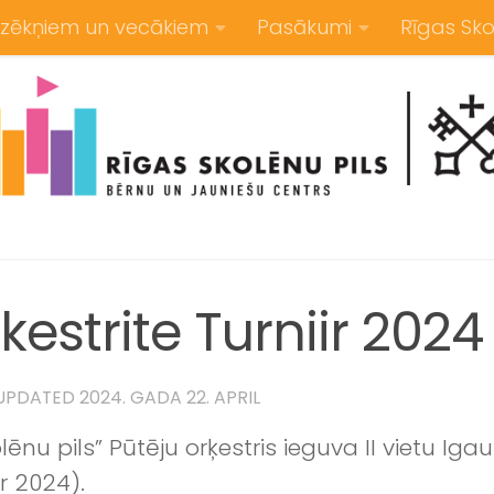
zēkņiem un vecākiem
Pasākumi
Rīgas Sko
rkestrite Turniir 2024
 UPDATED
2024. GADA 22. APRIL
ēnu pils” Pūtēju orķestris ieguva II vietu Iga
ir 2024).