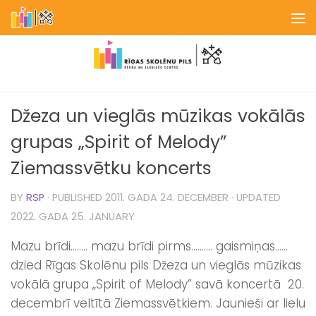
Skip to content
Džeza un vieglās mūzikas vokālās
grupas „Spirit of Melody”
Ziemassvētku koncerts
BY
RSP
· PUBLISHED
2011. GADA 24. DECEMBER
· UPDATED
2022. GADA 25. JANUARY
Mazu brīdi…….. mazu brīdi pirms………. gaismiņas……
dzied Rīgas Skolēnu pils Džeza un vieglās mūzikas
vokālā grupa „Spirit of Melody” savā koncertā 20.
decembrī veltītā Ziemassvētkiem. Jaunieši ar lielu