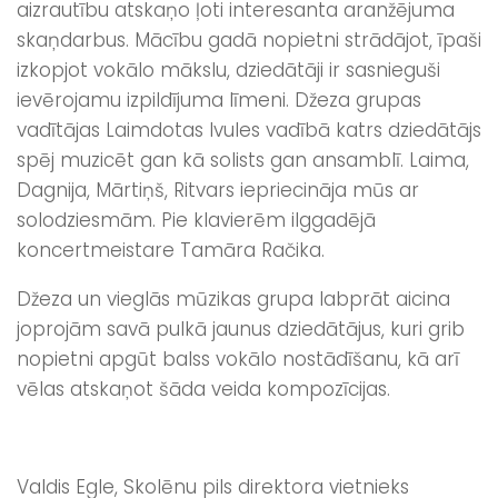
aizrautību atskaņo ļoti interesanta aranžējuma
skaņdarbus. Mācību gadā nopietni strādājot, īpaši
izkopjot vokālo mākslu, dziedātāji ir sasnieguši
ievērojamu izpildījuma līmeni. Džeza grupas
vadītājas Laimdotas Ivules vadībā katrs dziedātājs
spēj muzicēt gan kā solists gan ansamblī. Laima,
Dagnija, Mārtiņš, Ritvars iepriecināja mūs ar
solodziesmām. Pie klavierēm ilggadējā
koncertmeistare Tamāra Račika.
Džeza un vieglās mūzikas grupa labprāt aicina
joprojām savā pulkā jaunus dziedātājus, kuri grib
nopietni apgūt balss vokālo nostādīšanu, kā arī
vēlas atskaņot šāda veida kompozīcijas.
Valdis Egle, Skolēnu pils direktora vietnieks