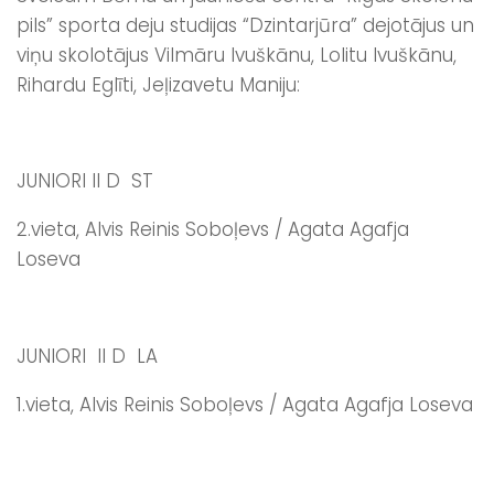
pils” sporta deju studijas “Dzintarjūra” dejotājus un
viņu skolotājus Vilmāru Ivuškānu, Lolitu Ivuškānu,
Rihardu Eglīti, Jeļizavetu Maniju:
JUNIORI II D ST
2.vieta, Alvis Reinis Soboļevs / Agata Agafja
Loseva
JUNIORI II D LA
1.vieta, Alvis Reinis Soboļevs / Agata Agafja Loseva