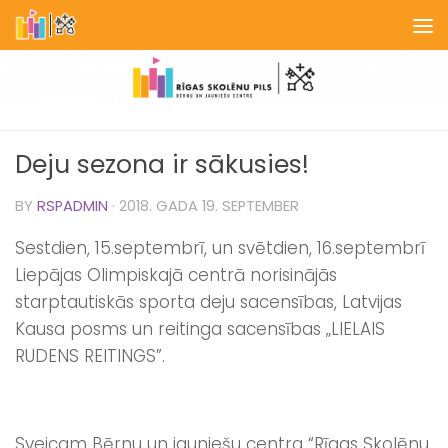
Skip to content
Deju sezona ir sākusies!
BY
RSPADMIN
·
2018. GADA 19. SEPTEMBER
Sestdien, 15.septembrī, un svētdien, 16.septembrī
Liepājas Olimpiskajā centrā norisinājās
starptautiskās sporta deju sacensības, Latvijas
Kausa posms un reitinga sacensības „LIELAIS
RUDENS REITINGS”.
Sveicam Bērnu un jauniešu centra “Rīgas Skolēnu