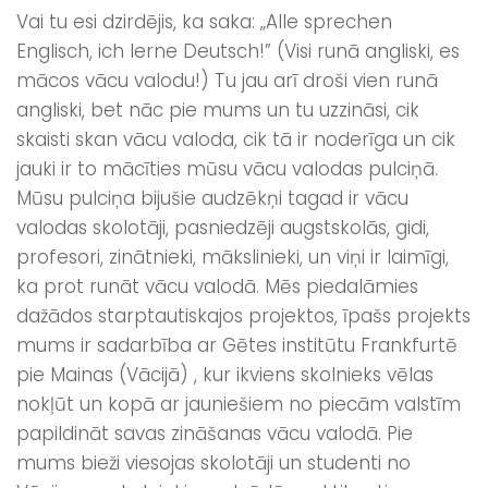
Vai tu esi dzirdējis, ka saka: „Alle sprechen
Englisch, ich lerne Deutsch!” (Visi runā angliski, es
mācos vācu valodu!) Tu jau arī droši vien runā
angliski, bet nāc pie mums un tu uzzināsi, cik
skaisti skan vācu valoda, cik tā ir noderīga un cik
jauki ir to mācīties mūsu vācu valodas pulciņā.
Mūsu pulciņa bijušie audzēkņi tagad ir vācu
valodas skolotāji, pasniedzēji augstskolās, gidi,
profesori, zinātnieki, mākslinieki, un viņi ir laimīgi,
ka prot runāt vācu valodā. Mēs piedalāmies
dažādos starptautiskajos projektos, īpašs projekts
mums ir sadarbība ar Gētes institūtu Frankfurtē
pie Mainas (Vācijā) , kur ikviens skolnieks vēlas
nokļūt un kopā ar jauniešiem no piecām valstīm
papildināt savas zināšanas vācu valodā. Pie
mums bieži viesojas skolotāji un studenti no