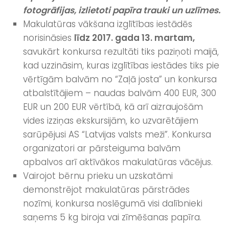
fotogrāfijas, izlietoti papīra trauki un uzlīmes.
Makulatūras vākšana izglītības iestādēs
norisināsies
līdz 2017. gada 13. martam
,
savukārt konkursa rezultāti tiks paziņoti maijā,
kad uzzināsim, kuras izglītības iestādes tiks pie
vērtīgām balvām no “Zaļā josta” un konkursa
atbalstītājiem – naudas balvām 400 EUR, 300
EUR un 200 EUR vērtībā, kā arī aizraujošām
vides izziņas ekskursijām, ko uzvarētājiem
sarūpējusi AS “Latvijas valsts meži”. Konkursa
organizatori ar pārsteiguma balvām
apbalvos arī aktīvākos makulatūras vācējus.
Vairojot bērnu prieku un uzskatāmi
demonstrējot makulatūras pārstrādes
nozīmi, konkursa noslēgumā visi dalībnieki
saņems 5 kg biroja vai zīmēšanas papīra.