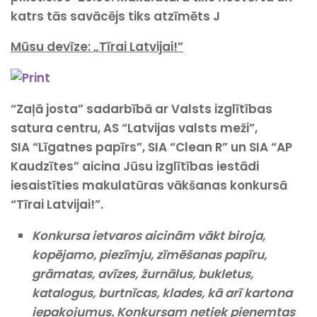
katrs tās savācējs tiks atzīmēts
J
Mūsu devīze: „Tīrai Latvijai!”
“Zaļā josta” sadarbībā ar Valsts izglītības
satura centru, AS “Latvijas valsts meži”,
SIA “Līgatnes papīrs”, SIA “Clean R” un SIA “AP
Kaudzītes” aicina Jūsu izglītības iestādi
iesaistīties makulatūras vākšanas konkursā
“Tīrai Latvijai!”.
Konkursa ietvaros aicinām vākt biroja,
kopējamo, piezīmju, zīmēšanas papīru,
grāmatas, avīzes, žurnālus, bukletus,
katalogus, burtnīcas, klades, kā arī kartona
iepakojumus.
Konkursam netiek pieņemtas