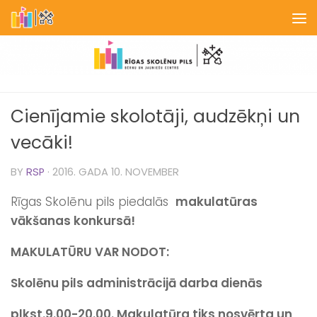
Skip to content
Cienījamie skolotāji, audzēkņi un
vecāki!
BY
RSP
·
2016. GADA 10. NOVEMBER
Rīgas Skolēnu pils piedalās
makulatūras
vākšanas konkursā!
MAKULATŪRU VAR NODOT:
Skolēnu pils administrācijā darba dienās
plkst.9.00-20.00. Makulatūra tiks nosvērta un