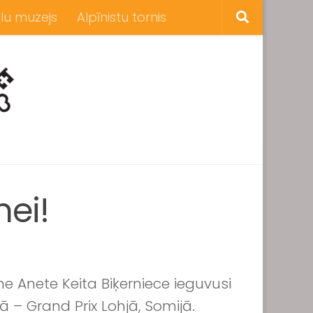
lu muzejs
Alpīnistu tornis
ei!
e Anete Keita Biķerniece ieguvusi
– Grand Prix Lohjā, Somijā.