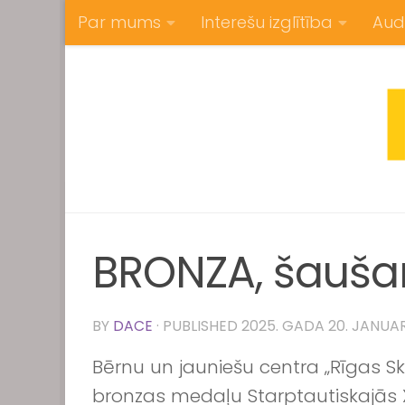
Par mums
Interešu izglītība
Aud
Skip to content
BRONZA, šaušan
BY
DACE
· PUBLISHED
2025. GADA 20. JANUA
Bērnu un jauniešu centra „Rīgas S
bronzas medaļu Starptautiskajās 