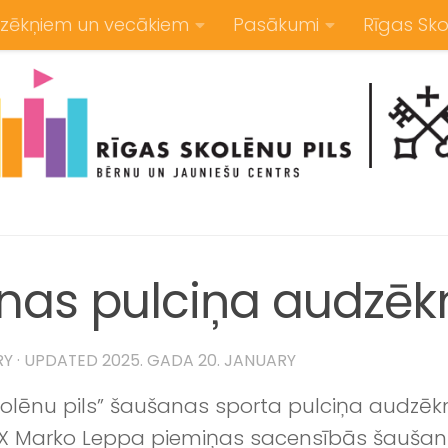
zēkņiem un vecākiem
Pasākumi
Rīgas Sko
as pulciņa audzēkn
RY
· UPDATED
2025. GADA 20. JANUARY
kolēnu pils” šaušanas sporta pulciņa audzēkn
X Marko Leppa piemiņas sacensībās šaušanā 