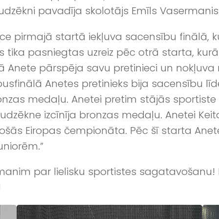
Audzēkni pavadīja skolotājs Emīls Vasermanis
ce pirmajā startā iekļuva sacensību finālā, ku
 tika pasniegtas uzreiz pēc otrā starta, kurā A
rtā Anete pārspēja savu pretinieci un nokļuva 
sfinālā Anetes pretinieks bija sacensību līd
ronzas medaļu. Anetei pretim stājās sportist
dzēkne izcīnīja bronzas medaļu. Anetei Keitai 
ošās Eiropas čempionāta. Pēc šī starta Anet
niorēm.”
anim par lielisku sportistes sagatavošanu! 
!