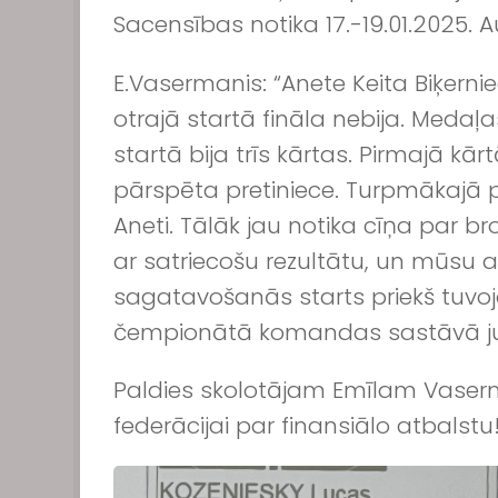
Sacensības notika 17.-19.01.2025. 
E.Vasermanis: “Anete Keita Biķernie
otrajā startā fināla nebija. Medaļas
startā bija trīs kārtas. Pirmajā kā
pārspēta pretiniece. Turpmākajā pu
Aneti. Tālāk jau notika cīņa par b
ar satriecošu rezultātu, un mūsu au
sagatavošanās starts priekš tuvoj
čempionātā komandas sastāvā ju
Paldies skolotājam Emīlam Vaserm
federācijai par finansiālo atbalstu