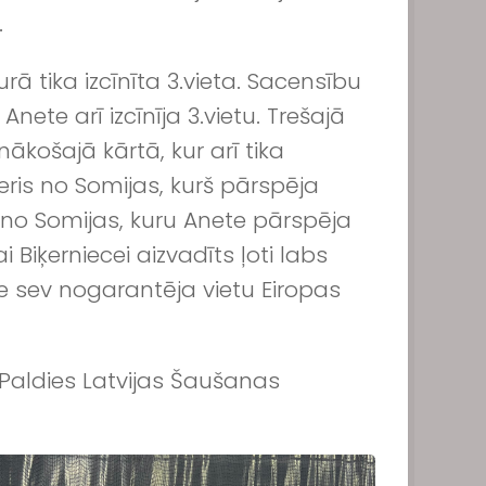
.
rā tika izcīnīta 3.vieta. Sacensību
nete arī izcīnīja 3.vietu. Trešajā
nākošajā kārtā, kur arī tika
eris no Somijas, kurš pārspēja
e no Somijas, kuru Anete pārspēja
Biķerniecei aizvadīts ļoti labs
e sev nogarantēja vietu Eiropas
Paldies Latvijas Šaušanas