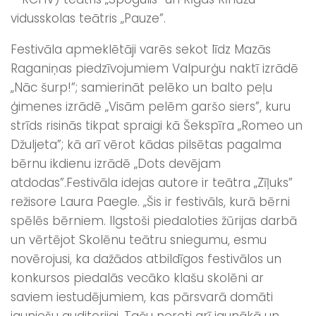
vidusskolas teātris „Pauze”.
Festivāla apmeklētāji varēs sekot līdz Mazās
Raganiņas piedzīvojumiem Valpurģu naktī izrādē
„Nāc šurp!”; samierināt pelēko un balto peļu
ģimenes izrādē „Visām pelēm garšo siers”, kuru
strīds risinās tikpat spraigi kā Šekspīra „Romeo un
Džuljeta”; kā arī vērot kādas pilsētas pagalma
bērnu ikdienu izrādē „Dots devējam
atdodas”.
Festivāla idejas autore ir teātra „Zīļuks”
režisore Laura Paegle. „Šis ir festivāls, kurā bērni
spēlēs bērniem. Ilgstoši piedaloties žūrijas darbā
un vērtējot Skolēnu teātru sniegumu, esmu
novērojusi, ka dažādos atbildīgos festivālos un
konkursos piedalās vecāko klašu skolēni ar
saviem iestudējumiem, kas pārsvarā domāti
jauniešu auditorijai. Taču nereti arī jaunākā un