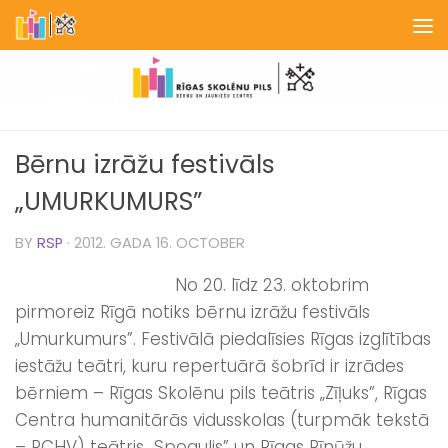
Skip to content
Bērnu izrāžu festivāls
„UMURKUMURS”
BY
RSP
·
2012. GADA 16. OCTOBER
No 20. līdz 23. oktobrim
pirmoreiz Rīgā notiks bērnu izrāžu festivāls
„Umurkumurs”. Festivālā piedalīsies Rīgas izglītības
iestāžu teātri, kuru repertuārā šobrīd ir izrādes
bērniem – Rīgas Skolēnu pils teātris „Zīļuks”, Rīgas
Centra humanitārās vidusskolas (turpmāk tekstā
– RCHV) teātris „Spogulis” un Rīgas Rīnūžu