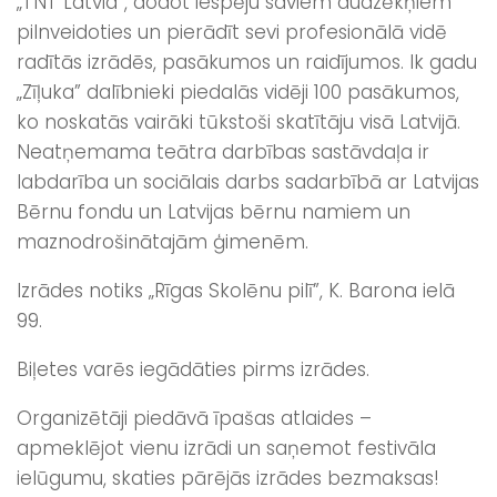
„TNT Latvia”, dodot iespēju saviem audzēkņiem
pilnveidoties un pierādīt sevi profesionālā vidē
radītās izrādēs, pasākumos un raidījumos. Ik gadu
„Zīļuka” dalībnieki piedalās vidēji 100 pasākumos,
ko noskatās vairāki tūkstoši skatītāju visā Latvijā.
Neatņemama teātra darbības sastāvdaļa ir
labdarība un sociālais darbs sadarbībā ar Latvijas
Bērnu fondu un Latvijas bērnu namiem un
maznodrošinātajām ģimenēm.
Izrādes notiks „Rīgas Skolēnu pilī”, K. Barona ielā
99.
Biļetes varēs iegādāties pirms izrādes.
Organizētāji piedāvā īpašas atlaides –
apmeklējot vienu izrādi un saņemot festivāla
ielūgumu, skaties pārējās izrādes bezmaksas!