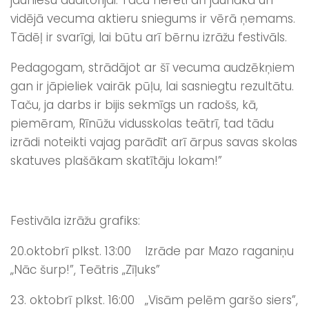
vidējā vecuma aktieru sniegums ir vērā ņemams.
Tādēļ ir svarīgi, lai būtu arī bērnu izrāžu festivāls.
Pedagogam, strādājot ar šī vecuma audzēkņiem
gan ir jāpieliek vairāk pūļu, lai sasniegtu rezultātu.
Taču, ja darbs ir bijis sekmīgs un radošs, kā,
piemēram, Rīnūžu vidusskolas teātrī, tad tādu
izrādi noteikti vajag parādīt arī ārpus savas skolas
skatuves plašākam skatītāju lokam!”
Festivāla izrāžu grafiks:
20.oktobrī plkst. 13:00 Izrāde par Mazo raganiņu
„Nāc šurp!”, Teātris „Zīļuks”
23. oktobrī plkst. 16:00 „Visām pelēm garšo siers”,