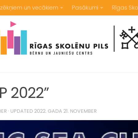
zēkņiem un vecākiem
Pasākumi
Rīgas Sko
P 2022”
BER
· UPDATED
2022. GADA 21. NOVEMBER