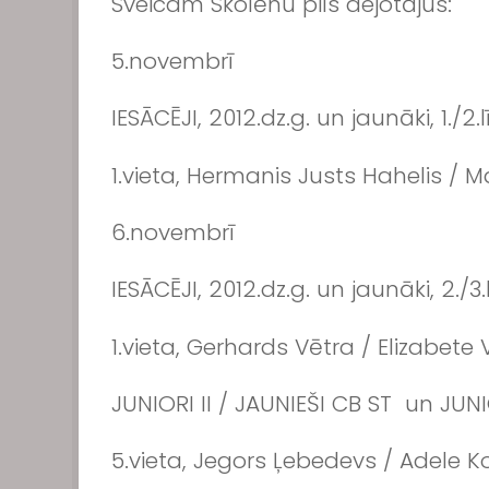
Sveicam Skolēnu pils dejotājus:
5.novembrī
IESĀCĒJI, 2012.dz.g. un jaunāki, 1./2
1.vieta, Hermanis Justs Hahelis /
6.novembrī
IESĀCĒJI, 2012.dz.g. un jaunāki, 2./3
1.vieta, Gerhards Vētra / Elizabete 
JUNIORI II / JAUNIEŠI CB ST un JUNI
5.vieta, Jegors Ļebedevs / Adele K