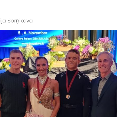
nija Šorņikova