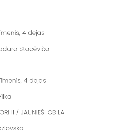
.līmenis, 4 dejas
 Madara Stacēviča
.līmenis, 4 dejas
Vilka
ORI II / JAUNIEŠI CB LA
ozlovska