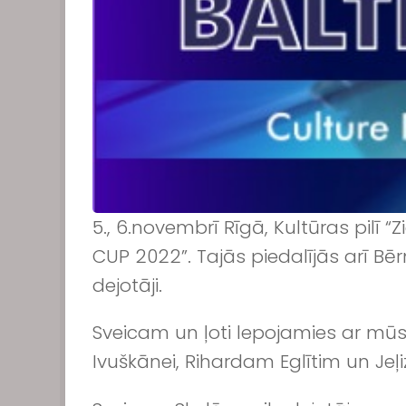
5., 6.novembrī Rīgā, Kultūras pilī
CUP 2022”. Tajās piedalījās arī Bēr
dejotāji.
Sveicam un ļoti lepojamies ar mūs
Ivuškānei, Rihardam Eglītim un Jeļi