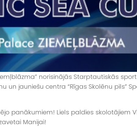
 “Ziemļblāzma” norisinājās Starptautiskās spo
nu un jauniešu centra “Rīgas Skolēnu pils” Spo
ējo panākumiem! Liels paldies skolotājiem V
zavetai Manijai!