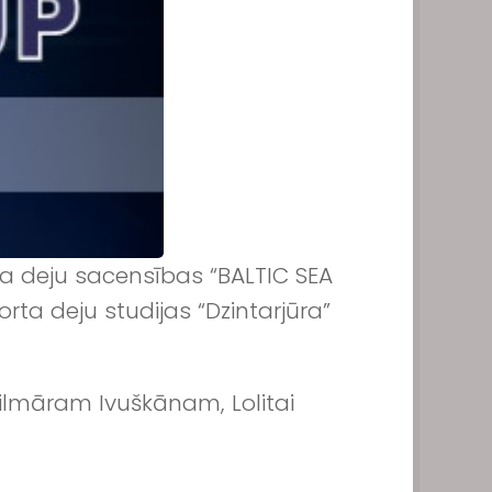
rta deju sacensības “BALTIC SEA
rta deju studijas “Dzintarjūra”
ilmāram Ivuškānam, Lolitai