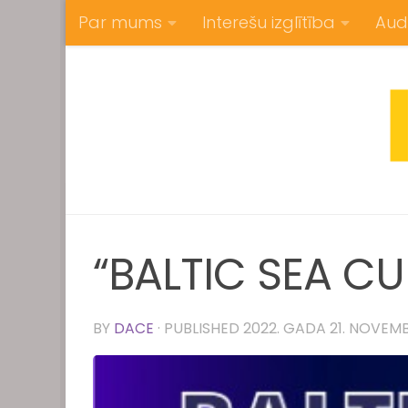
Par mums
Interešu izglītība
Aud
Skip to content
“BALTIC SEA CU
BY
DACE
· PUBLISHED
2022. GADA 21. NOVEM