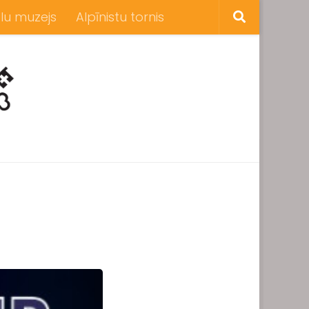
lu muzejs
Alpīnistu tornis