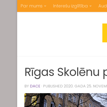
Par mums
Interešu izglītība
Aud
Skip to content
Rīgas Skolēnu pi
BY
DACE
· PUBLISHED
2020. GADA 25. NOVE