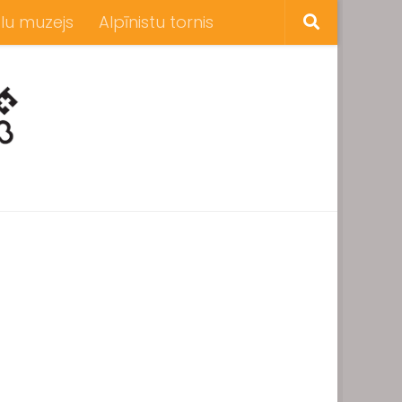
lu muzejs
Alpīnistu tornis