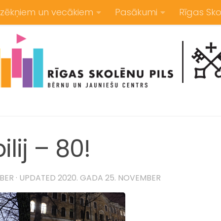
zēkņiem un vecākiem
Pasākumi
Rīgas Sko
lij – 80!
MBER
· UPDATED
2020. GADA 25. NOVEMBER