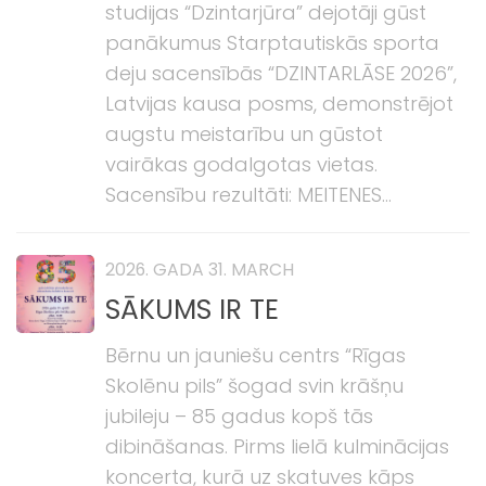
studijas “Dzintarjūra” dejotāji gūst
panākumus Starptautiskās sporta
deju sacensībās “DZINTARLĀSE 2026”,
Latvijas kausa posms, demonstrējot
augstu meistarību un gūstot
vairākas godalgotas vietas.
Sacensību rezultāti: MEITENES...
2026. GADA 31. MARCH
SĀKUMS IR TE
Bērnu un jauniešu centrs “Rīgas
Skolēnu pils” šogad svin krāšņu
jubileju – 85 gadus kopš tās
dibināšanas. Pirms lielā kulminācijas
koncerta, kurā uz skatuves kāps