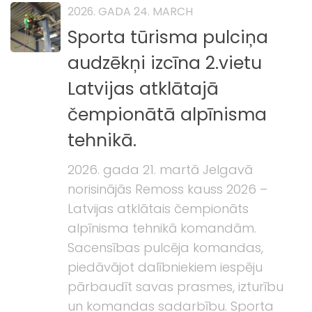
2026. GADA 24. MARCH
Sporta tūrisma pulciņa
audzēkņi izcīna 2.vietu
Latvijas atklātajā
čempionātā alpīnisma
tehnikā.
2026. gada 21. martā Jelgavā
norisinājās Remoss kauss 2026 –
Latvijas atklātais čempionāts
alpīnisma tehnikā komandām.
Sacensības pulcēja komandas,
piedāvājot dalībniekiem iespēju
pārbaudīt savas prasmes, izturību
un komandas sadarbību. Sporta