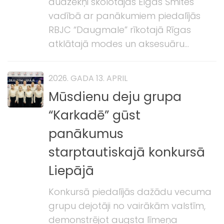
audzēkņi skolotājas Elgas Šmites
vadībā ar panākumiem piedalījās
RBJC “Daugmale” rīkotajā Rīgas
atklātajā modes un aksesuāru...
2026. GADA 13. APRIL
Mūsdienu deju grupa
“Karkadē” gūst
panākumus
starptautiskajā konkursā
Liepājā
Konkursā piedalījās dažādu vecuma
grupu dejotāji no vairākām valstīm,
demonstrējot augsta līmeņa