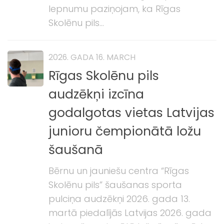
lepnumu paziņojam, ka Rīgas
Skolēnu pils...
2026. GADA 16. MARCH
Rīgas Skolēnu pils
audzēkņi izcīna
godalgotas vietas Latvijas
junioru čempionātā ložu
šaušanā
Bērnu un jauniešu centra “Rīgas
Skolēnu pils” šaušanas sporta
pulciņa audzēkņi 2026. gada 13.
martā piedalījās Latvijas 2026. gada