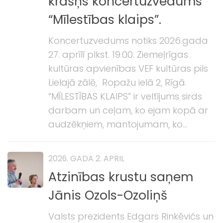
krāšņs koncertuzvedums
“Mīlestības klaips”.
Koncertuzvedums notiks 2026.gada
27. aprīlī plkst. 19.00. Ziemeļrīgas
kultūras apvienības VEF kultūras pils
Lielajā zālē, Ropažu ielā 2, Rīgā.
“MĪLESTĪBAS KLAIPS” ir veltījums sirds
darbam un ceļam, ko ejam kopā ar
audzēkņiem, mantojumam, ko...
2026. GADA 2. APRIL
Atzinības krustu saņem
Jānis Ozols-Ozoliņš
Valsts prezidents Edgars Rinkēvičs un