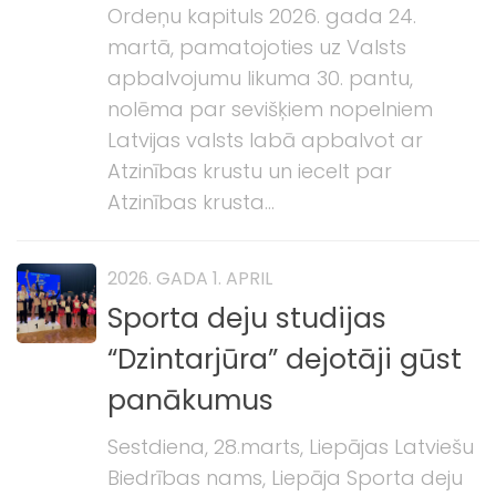
Ordeņu kapituls 2026. gada 24.
martā, pamatojoties uz Valsts
apbalvojumu likuma 30. pantu,
nolēma par sevišķiem nopelniem
Latvijas valsts labā apbalvot ar
Atzinības krustu un iecelt par
Atzinības krusta...
2026. GADA 1. APRIL
Sporta deju studijas
“Dzintarjūra” dejotāji gūst
panākumus
Sestdiena, 28.marts, Liepājas Latviešu
Biedrības nams, Liepāja Sporta deju