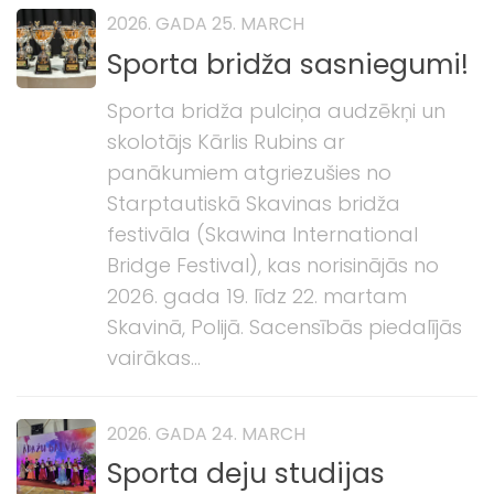
2026. GADA 25. MARCH
Sporta bridža sasniegumi!
Sporta bridža pulciņa audzēkņi un
skolotājs Kārlis Rubins ar
panākumiem atgriezušies no
Starptautiskā Skavinas bridža
festivāla (Skawina International
Bridge Festival), kas norisinājās no
2026. gada 19. līdz 22. martam
Skavinā, Polijā. Sacensībās piedalījās
vairākas...
2026. GADA 24. MARCH
Sporta deju studijas