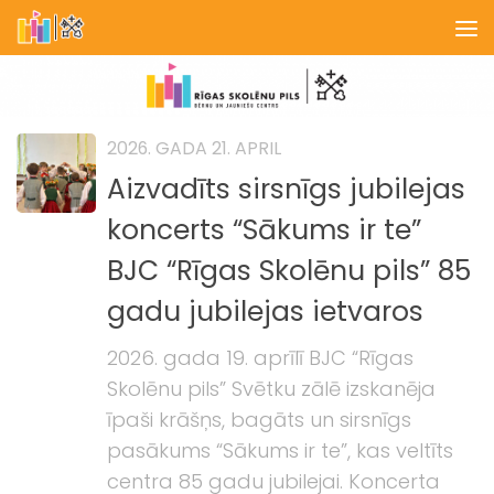
Skip to content
2026. GADA 21. APRIL
Aizvadīts sirsnīgs jubilejas
koncerts “Sākums ir te”
BJC “Rīgas Skolēnu pils” 85
gadu jubilejas ietvaros
2026. gada 19. aprīlī BJC “Rīgas
Skolēnu pils” Svētku zālē izskanēja
īpaši krāšņs, bagāts un sirsnīgs
pasākums “Sākums ir te”, kas veltīts
centra 85 gadu jubilejai. Koncerta