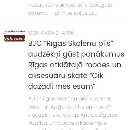
nosaukums simboliski atspoguļo
sākumu – pirmos soļus uz...
2026. GADA 21. APRIL
BJC “Rīgas Skolēnu pils”
audzēkņi gūst panākumus
Rīgas atklātajā modes un
aksesuāru skatē “Cik
dažādi mēs esam”
BJC “Rīgas Skolēnu pils” šūšanas
pulciņa “Apģērbu stils un mode”
audzēkņi skolotājas Antras Žīgures
vadībā, un Modes akadēmijas