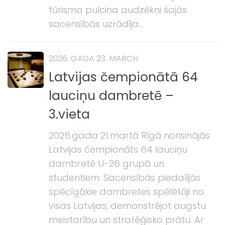
tūrisma pulciņa audzēkņi šajās
sacensībās uzrādīja...
2026. GADA 23. MARCH
Latvijas čempionātā 64
lauciņu dambretē –
3.vieta
2026.gada 21.martā Rīgā norisinājās
Latvijas čempionāts 64 lauciņu
dambretē U-26 grupā un
studentiem. Sacensībās piedalījās
spēcīgākie dambretes spēlētāji no
visas Latvijas, demonstrējot augstu
meistarību un stratēģisko prātu. Ar