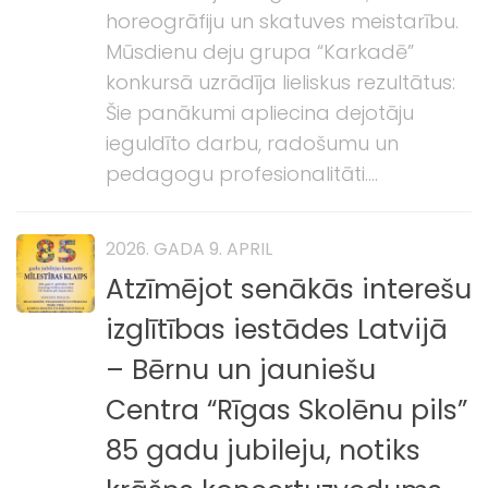
horeogrāfiju un skatuves meistarību.
Mūsdienu deju grupa “Karkadē”
konkursā uzrādīja lieliskus rezultātus:
Šie panākumi apliecina dejotāju
ieguldīto darbu, radošumu un
pedagogu profesionalitāti....
2026. GADA 9. APRIL
Atzīmējot senākās interešu
izglītības iestādes Latvijā
– Bērnu un jauniešu
Centra “Rīgas Skolēnu pils”
85 gadu jubileju, notiks