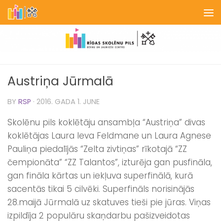
Skip to content
Austriņa Jūrmalā
BY
RSP
·
2016. GADA 1. JUNE
Skolēnu pils koklētāju ansambļa “Austriņa” divas
koklētājas Laura Ieva Feldmane un Laura Agnese
Pauliņa piedalījās “Zelta zivtiņas” rīkotajā “ZZ
čempionāta” “ZZ Talantos”, izturēja gan pusfināla,
gan fināla kārtas un iekļuva superfinālā, kurā
sacentās tikai 5 cilvēki. Superfināls norisinājās
28.maijā Jūrmalā uz skatuves tieši pie jūras. Viņas
izpildīja 2 populāru skaņdarbu pašizveidotas