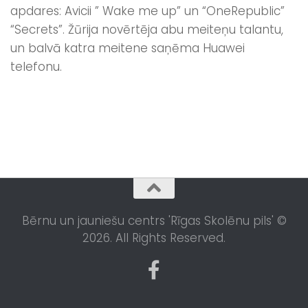
apdares: Avicii ” Wake me up” un “OneRepublic”
“Secrets”. Žūrija novērtēja abu meiteņu talantu,
un balvā katra meitene saņēma Huawei
telefonu.
Bērnu un jauniešu centrs 'Rīgas Skolēnu pils' ©
2026. All Rights Reserved.