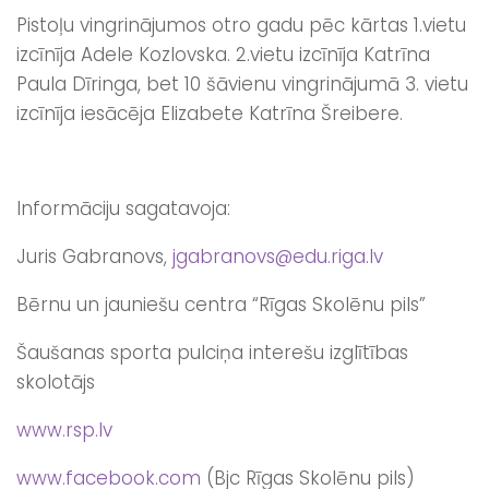
Pistoļu vingrinājumos otro gadu pēc kārtas 1.vietu
izcīnīja Adele Kozlovska. 2.vietu izcīnīja Katrīna
Paula Dīringa, bet 10 šāvienu vingrinājumā 3. vietu
izcīnīja iesācēja Elizabete Katrīna Šreibere.
Informāciju sagatavoja:
Juris Gabranovs,
jgabranovs@edu.riga.lv
Bērnu un jauniešu centra “Rīgas Skolēnu pils”
Šaušanas sporta pulciņa interešu izglītības
skolotājs
www.rsp.lv
www.facebook.com
(Bjc Rīgas Skolēnu pils)