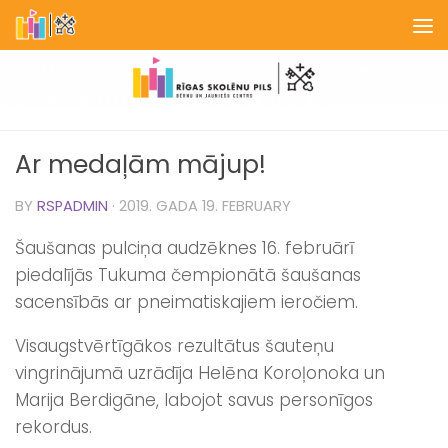
Skip to content
Ar medaļām mājup!
BY
RSPADMIN
·
2019. GADA 19. FEBRUARY
Šaušanas pulciņa audzēknes 16. februārī
piedalījās Tukuma čempionātā šaušanas
sacensībās ar pneimatiskajiem ieročiem.
Visaugstvērtīgākos rezultātus šauteņu
vingrinājumā uzrādīja Helēna Koroļonoka un
Marija Berdigāne, labojot savus personīgos
rekordus.