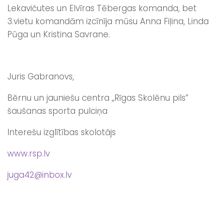
Lekavičutes un Elvīras Tēbergas komanda, bet
3.vietu komandām izcīnīja mūsu Anna Fiļina, Linda
Pūga un Kristina Savrane.
Juris Gabranovs,
Bērnu un jauniešu centra „Rīgas Skolēnu pils”
šaušanas sporta pulciņa
Interešu izglītības skolotājs
www.rsp.lv
juga42@inbox.lv