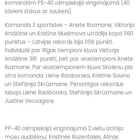
komandām PŠ-40 olimpiskajā vingrinājumā (40
šāvieni stāvus ar šauteni).
Komandā 3 sportistes – Anete Rozmane, Viktorija
Andžāne un Kristīna Musļimova uzrādīja kopā 1160
punktus – Latvijas rekords bija 1156 punkti.
Individuāli par Rīgas čempioni kļuva Viktorija
Andžāne 391 punkti, bet par vicečempioni Anete
Rozmane. Par vicečempionēm kļuva Skolēnu pils
otra komanda: Liene Raciborska, Kristīne Savina
un Stefānija Skrūzmane. Personīgos rekordus
laboja Liene Raciborska, Stefānija Skrūzmane un
Justīne Vecvagare.
PP-40 olimpiskajā vingrinājumā 2.vietu izcīnīja
mūsu audzēkņu: Kristīnes Rozentāles, Alīnas