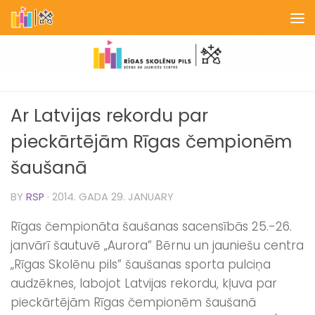
Skip to content
Ar Latvijas rekordu par
pieckārtējām Rīgas čempionēm
šaušanā
BY
RSP
·
2014. GADA 29. JANUARY
Rīgas čempionāta šaušanas sacensībās 25.-26.
janvārī šautuvē „Aurora” Bērnu un jauniešu centra
„Rīgas Skolēnu pils” šaušanas sporta pulciņa
audzēknes, labojot Latvijas rekordu, kļuva par
pieckārtējām Rīgas čempionēm šaušanā