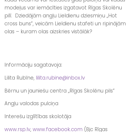
modeļus var iemācīties izgatavot Rīgas Skolēnu
pilī. Dziedājām angļu Lieldienu dziesmiņu „Hot
cross buns”, veicām Lieldienu stafeti un ripinājām
olas – kuram olas aizskries vistālāk?
Informāciju sagatavoja:
Lilita Rubīne,
lilita.rubine@inbox.lv
Bērnu un jauniešu centra „Rīgas Skolēnu pils”
Angļu valodas pulciņa
Interešu izglītības skolotāja
www.rsp.lv
,
www.facebook.com
(Bjc Rīgas