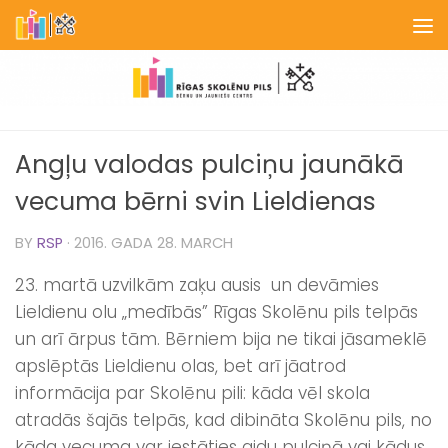
Skip to content
Angļu valodas pulciņu jaunākā
vecuma bērni svin Lieldienas
BY
RSP
·
2016. GADA 28. MARCH
23. martā uzvilkām zaķu ausis un devāmies
Lieldienu olu „medībās” Rīgas Skolēnu pils telpās
un arī ārpus tām. Bērniem bija ne tikai jāsameklē
apslēptās Lieldienu olas, bet arī jāatrod
informācija par Skolēnu pili: kāda vēl skola
atradās šajās telpās, kad dibināta Skolēnu pils, no
kāda vecuma var iestāties gidu pulciņā vai kādus