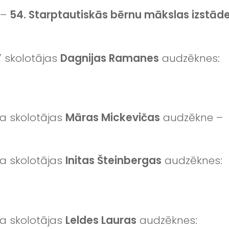
 –
54. Starptautiskās bērnu mākslas izstād
”
skolotājas
Dagnijas Ramanes
audzēknes:
a skolotājas
Māras Mickevičas
audzēkne –
a skolotājas
Initas Šteinbergas
audzēknes:
a skolotājas
Leldes Lauras
audzēknes: