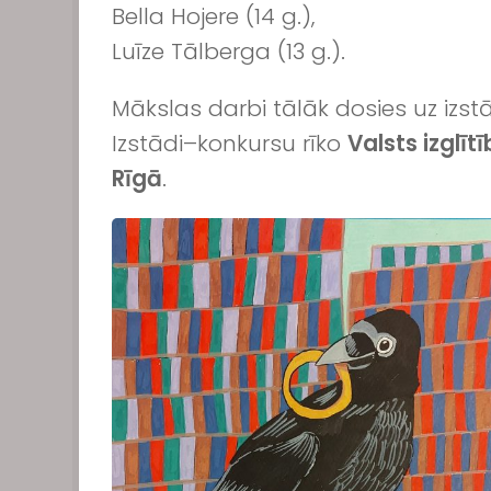
Bella Hojere (14 g.),
Luīze Tālberga (13 g.).
Mākslas darbi tālāk dosies uz izst
Izstādi–konkursu rīko
Valsts izglī
Rīgā
.