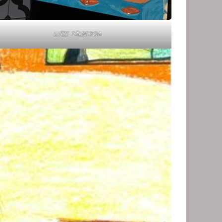
LUĪZE TĀLBERGA