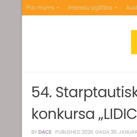
Par mums
Interešu izglītība
Aud
Skip to content
54. Starptauti
konkursa „LIDIC
BY
DACE
· PUBLISHED
2026. GADA 30. JANUA