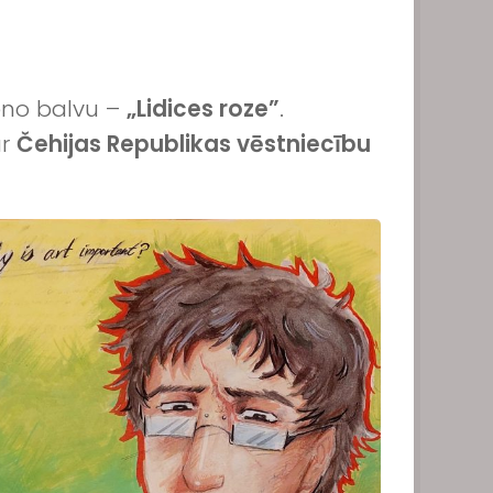
veno balvu –
„Lidices roze”
.
ar
Čehijas Republikas vēstniecību