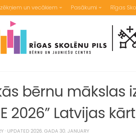
zēkņiem un vecākiem
Pasākumi
Rīgas Sko
skās bērnu mākslas 
E 2026” Latvijas kārt
RY
· UPDATED
2026. GADA 30. JANUARY