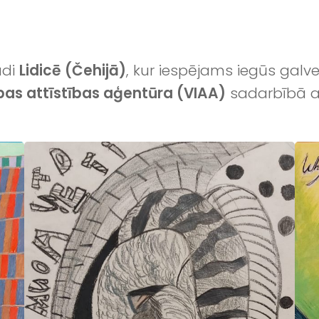
ādi
Lidicē (Čehijā)
, kur iespējams iegūs gal
tības attīstības aģentūra (VIAA)
sadarbībā 