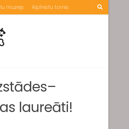
lu muzejs
Alpīnistu tornis
izstādes–
as laureāti!