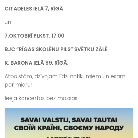
CITADELES IELĀ 7, RĪGĀ
un
7.OKTOBRĪ PLKST. 17.00
BJC ”RĪGAS SKOLĒNU PILS” SVĒTKU ZĀLĒ
K. BARONA IELĀ 99, RĪGĀ
.
Atbalstām, dzīvojam līdzi notikumiem un esam
par mieru!
Ieeja koncertos bez maksas.