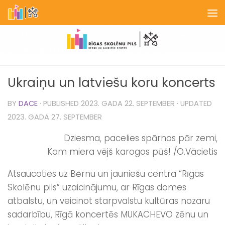
Skip to content
Ukraiņu un latviešu koru koncerts
BY
DACE
· PUBLISHED
2023. GADA 22. SEPTEMBER
· UPDATED
2023. GADA 27. SEPTEMBER
Dziesma, pacelies spārnos pār zemi,
Kam miera vējš karogos pūš! /O.Vācietis
Atsaucoties uz Bērnu un jauniešu centra “Rīgas
Skolēnu pils” uzaicinājumu, ar Rīgas domes
atbalstu, un veicinot starpvalstu kultūras nozaru
sadarbību, Rīgā koncertēs MUKACHEVO zēnu un