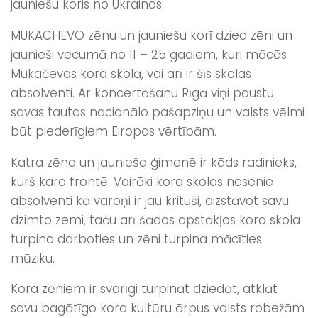
jauniešu koris no Ukrainas.
MUKACHEVO zēnu un jauniešu korī dzied zēni un
jaunieši vecumā no 11 – 25 gadiem, kuri mācās
Mukačevas kora skolā, vai arī ir šīs skolas
absolventi. Ar koncertēšanu Rīgā viņi paustu
savas tautas nacionālo pašapziņu un valsts vēlmi
būt piederīgiem Eiropas vērtībām.
Katra zēna un jaunieša ģimenē ir kāds radinieks,
kurš karo frontē. Vairāki kora skolas nesenie
absolventi kā varoņi ir jau krituši, aizstāvot savu
dzimto zemi, taču arī šādos apstākļos kora skola
turpina darboties un zēni turpina mācīties
mūziku.
Kora zēniem ir svarīgi turpināt dziedāt, atklāt
savu bagātīgo kora kultūru ārpus valsts robežām