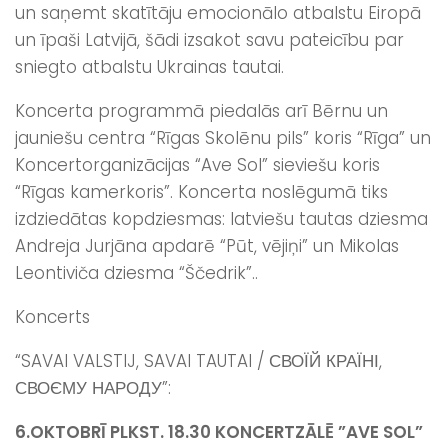
un saņemt skatītāju emocionālo atbalstu Eiropā
un īpaši Latvijā, šādi izsakot savu pateicību par
sniegto atbalstu Ukrainas tautai.
Koncerta programmā piedalās arī Bērnu un
jauniešu centra “Rīgas Skolēnu pils” koris “Rīga” un
Koncertorganizācijas “Ave Sol” sieviešu koris
“Rīgas kamerkoris”. Koncerta noslēgumā tiks
izdziedātas kopdziesmas: latviešu tautas dziesma
Andreja Jurjāna apdarē “Pūt, vējiņi” un Mikolas
Leontiviča dziesma “Ščedrik”..
Koncerts
“SAVAI VALSTIJ, SAVAI TAUTAI / СВОЇЙ КРАЇНІ,
СВОЄМУ НАРОДУ”:
6.OKTOBRĪ PLKST. 18.30 KONCERTZĀLĒ ”AVE SOL”