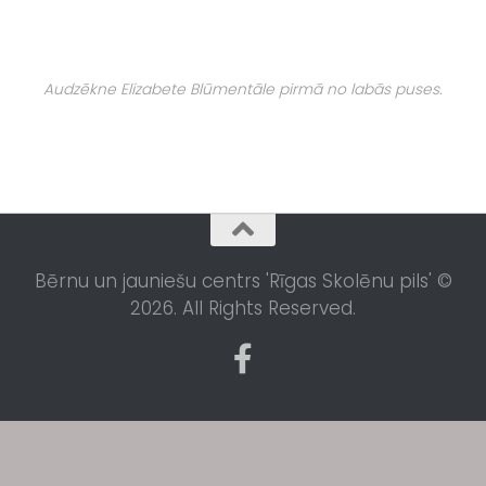
Audzēkne Elizabete Blūmentāle pirmā no labās puses.
Bērnu un jauniešu centrs 'Rīgas Skolēnu pils' ©
2026. All Rights Reserved.