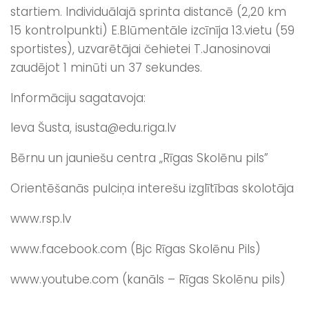
startiem. Individuālajā sprinta distancē (2,20 km
15 kontrolpunkti) E.Blūmentāle izcīnīja 13.vietu (59
sportistes), uzvarētājai čehietei T.Janosinovai
zaudējot 1 minūti un 37 sekundes.
Informāciju sagatavoja:
Ieva Šusta, isusta@edu.riga.lv
Bērnu un jauniešu centra „Rīgas Skolēnu pils”
Orientēšanās pulciņa interešu izglītības skolotāja
www.rsp.lv
www.facebook.com (Bjc Rīgas Skolēnu Pils)
www.youtube.com (kanāls – Rīgas Skolēnu pils)