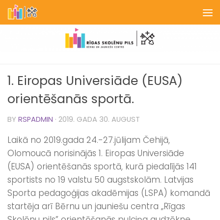
Skip to content
1. Eiropas Universiāde (EUSA)
orientēšanās sportā.
BY
RSPADMIN
·
2019. GADA 30. AUGUST
Laikā no 2019.gada 24.-27.jūlijam Čehijā,
Olomoucā norisinājās 1. Eiropas Universiāde
(EUSA) orientēšanās sportā, kurā piedalījās 141
sportists no 19 valstu 50 augstskolām. Latvijas
Sporta pedagoģijas akadēmijas (LSPA) komandā
startēja arī Bērnu un jauniešu centra „Rīgas
Skolēnu pils” orientēšanās pulciņa audzēkne