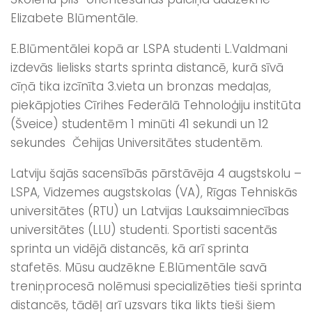
Elizabete Blūmentāle.
E.Blūmentālei kopā ar LSPA studenti L.Valdmani
izdevās lielisks starts sprinta distancē, kurā sīvā
cīņā tika izcīnīta 3.vieta un bronzas medaļas,
piekāpjoties Cīrihes Federālā Tehnoloģiju institūta
(Šveice) studentēm 1 minūti 41 sekundi un 12
sekundes Čehijas Universitātes studentēm.
Latviju šajās sacensībās pārstāvēja 4 augstskolu –
LSPA, Vidzemes augstskolas (VA), Rīgas Tehniskās
universitātes (RTU) un Latvijas Lauksaimniecības
universitātes (LLU) studenti. Sportisti sacentās
sprinta un vidējā distancēs, kā arī sprinta
stafetēs. Mūsu audzēkne E.Blūmentāle savā
treniņprocesā nolēmusi specializēties tieši sprinta
distancēs, tādēļ arī uzsvars tika likts tieši šiem