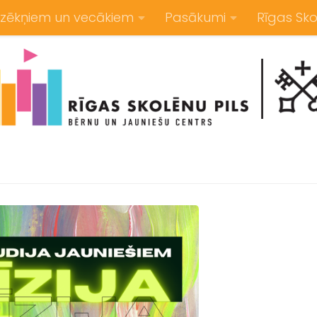
zēkņiem un vecākiem
Pasākumi
Rīgas Sko