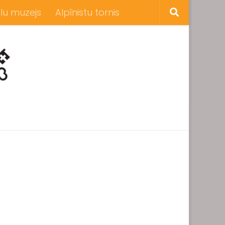
lu muzejs
Alpīnistu tornis