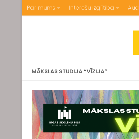
Par mums
Interešu izglītība
Aud
Skip to content
MĀKSLAS STUDIJA “VĪZIJA”