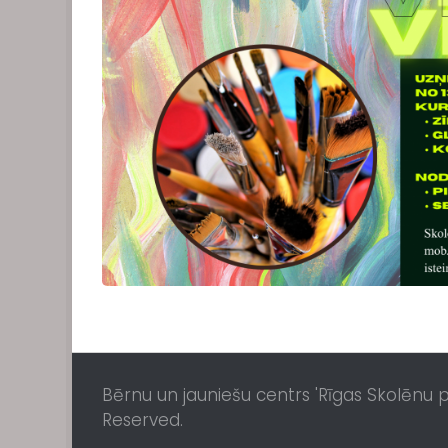
Bērnu un jauniešu centrs 'Rīgas Skolēnu pil
Reserved.